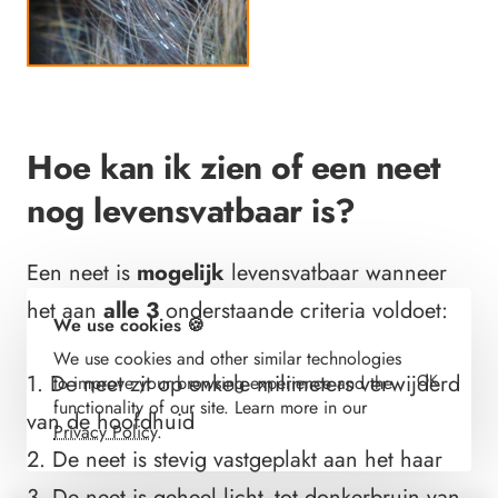
Hoe kan ik zien of een neet
nog levensvatbaar is?
Een neet is
mogelijk
levensvatbaar wanneer
het aan
alle 3
onderstaande criteria voldoet:
We use cookies 🍪
We use cookies and other similar technologies
1. De neet zit op enkele milimeters verwijderd
OK
to improve your browsing experience and the
functionality of our site. Learn more in our
van de hoofdhuid
Privacy Policy
.
2. De neet is stevig vastgeplakt aan het haar
3. De neet is geheel licht- tot donkerbruin van