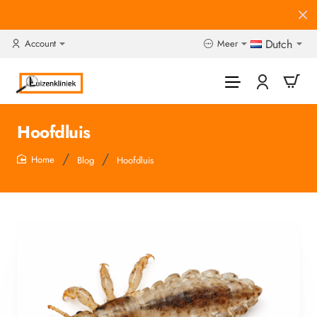
Dutch
Account
Meer
Hoofdluis
Blog
Hoofdluis
home