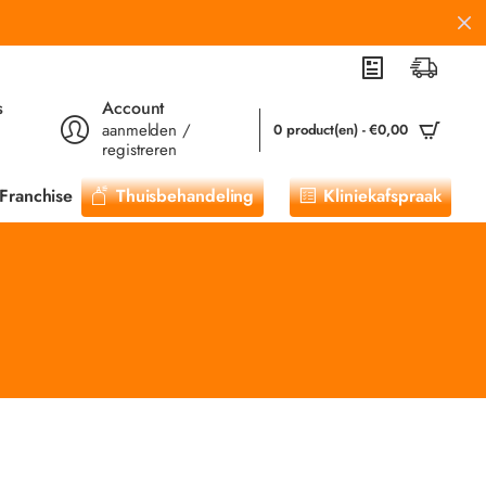
s
Account
aanmelden /
0 product(en) - €0,00
registreren
Franchise
Thuisbehandeling
Kliniekafspraak