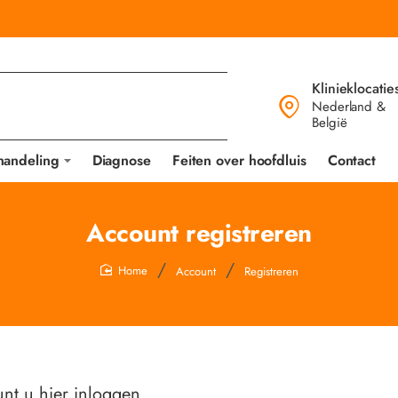
Klinieklocatie
Nederland &
België
handeling
Diagnose
Feiten over hoofdluis
Contact
Account registreren
Account
Registreren
home
unt u hier
inloggen
.