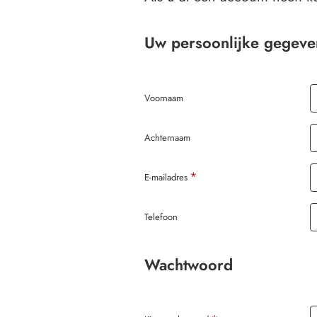
Uw
Uw persoonlijke gegeve
persoonlijke
gegevens
Voornaam
Achternaam
E-mailadres
Telefoon
Wachtwoord
Wachtwoord