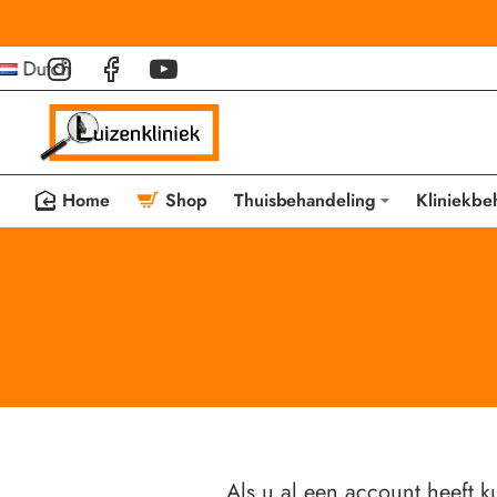
Dutch
Home
Shop
Thuisbehandeling
Kliniekbe
Als u al een account heeft k